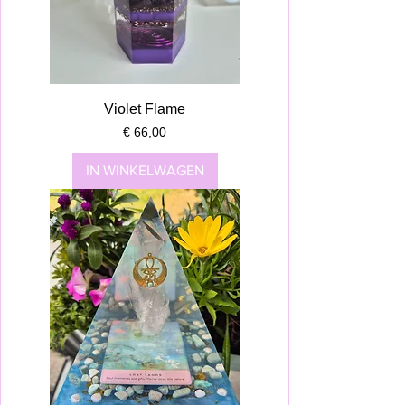
Violet Flame
Prijs
€ 66,00
IN WINKELWAGEN