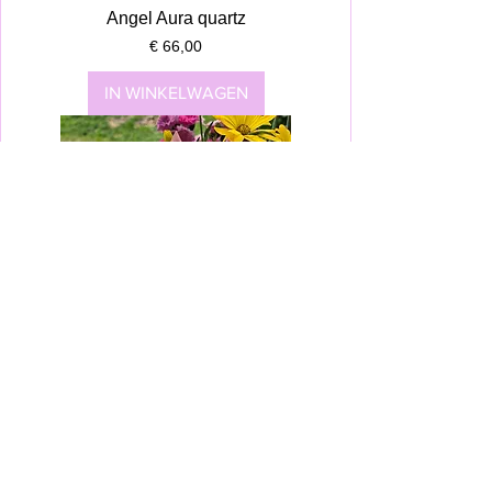
Angel Aura quartz
Prijs
€ 66,00
IN WINKELWAGEN
Pink Pyramid
Prijs
€ 111,00