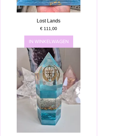
Lost Lands
Prijs
€ 111,00
IN WINKELWAGEN