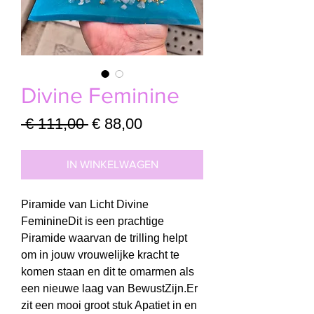
Divine Feminine
Normale
Verkoopprijs
 € 111,00 
€ 88,00
prijs
IN WINKELWAGEN
Piramide van Licht Divine
FeminineDit is een prachtige
Piramide waarvan de trilling helpt
om in jouw vrouwelijke kracht te
komen staan en dit te omarmen als
een nieuwe laag van BewustZijn.Er
zit een mooi groot stuk Apatiet in en